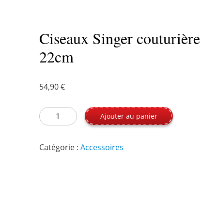
Ciseaux Singer couturière
22cm
54,90
€
quantité de Ciseaux Singer couturière 22cm
Ajouter au panier
Catégorie :
Accessoires