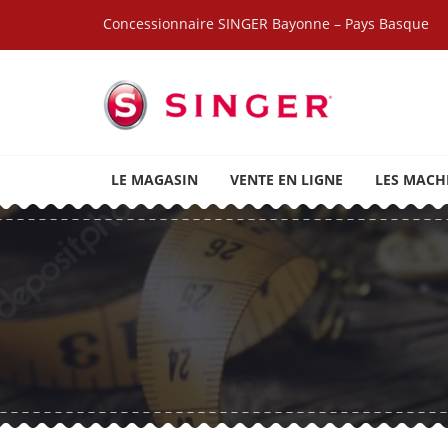
Skip to navigation
Skip to content
Concessionnaire SINGER Bayonne – Pays Basque
SINGER BAYONNE
Marque de machines à coudre, brodeuses et access
LE MAGASIN
VENTE EN LIGNE
LES MACH