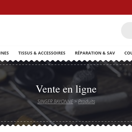
oires ainsi que du petit électroménager
INES
TISSUS & ACCESSOIRES
RÉPARATION & SAV
CO
Vente en ligne
SINGER BAYONNE
>
Produits