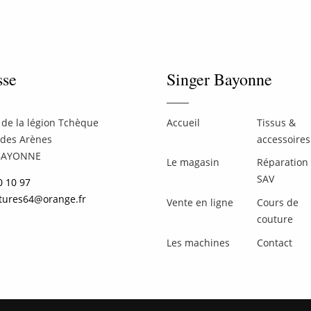
sse
Singer Bayonne
de la légion Tchèque
Accueil
Tissus &
 des Arènes
accessoires
BAYONNE
Le magasin
Réparation 
SAV
0 10 97
tures64@orange.fr
Vente en ligne
Cours de
couture
Les machines
Contact