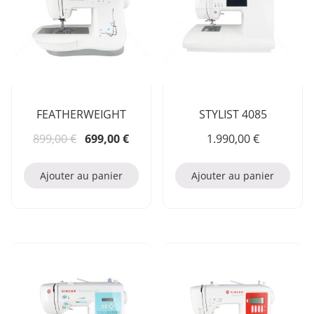
FEATHERWEIGHT
STYLIST 4085
Le prix initial était : 899,00 €.
Le prix actuel est : 699,00 €.
899,00
€
699,00
€
1.990,00
€
Ajouter au panier
Ajouter au panier