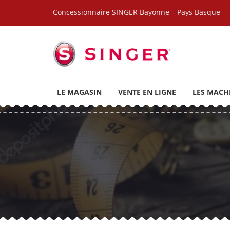
Skip to navigation
Skip to content
Concessionnaire SINGER Bayonne – Pays Basque
SINGER BAYONNE
Marque de machines à coudre, brodeuses et access
LE MAGASIN
VENTE EN LIGNE
LES MACH