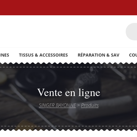
oires ainsi que du petit électroménager
INES
TISSUS & ACCESSOIRES
RÉPARATION & SAV
CO
Vente en ligne
SINGER BAYONNE
>
Produits