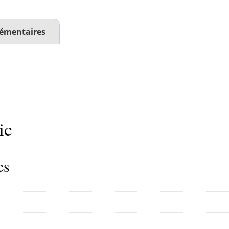
émentaires
ic
es