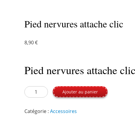
Pied nervures attache clic
8,90
€
Pied nervures attache cli
quantité de Pied nervures attache clic
Ajouter au panier
Catégorie :
Accessoires