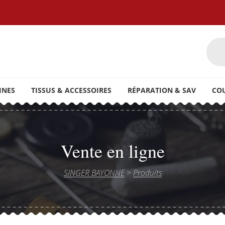
oires ainsi que du petit électroménager
INES
TISSUS & ACCESSOIRES
RÉPARATION & SAV
CO
Vente en ligne
SINGER BAYONNE
>
Produits