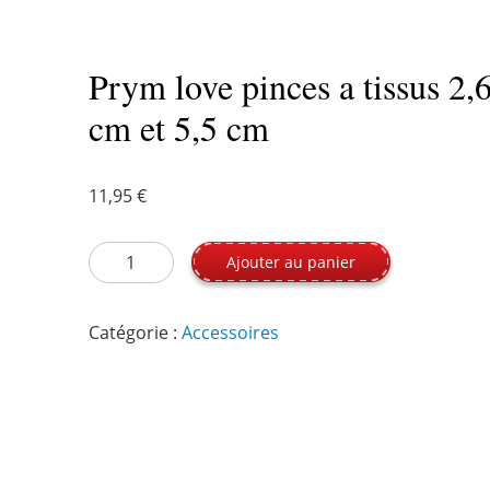
Prym love pinces a tissus 2,
cm et 5,5 cm
11,95
€
quantité de Prym love pinces a tissus 2,6 cm et 5
Ajouter au panier
Catégorie :
Accessoires