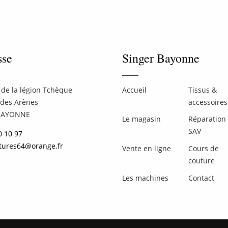
sse
Singer Bayonne
de la légion Tchèque
Accueil
Tissus &
 des Arènes
accessoires
BAYONNE
Le magasin
Réparation 
SAV
0 10 97
tures64@orange.fr
Vente en ligne
Cours de
couture
Les machines
Contact