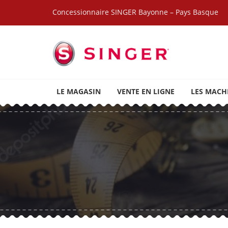
Skip to navigation
Skip to content
Concessionnaire SINGER Bayonne – Pays Basque
SINGER BAYONNE
Marque de machines à coudre, brodeuses et access
LE MAGASIN
VENTE EN LIGNE
LES MACH