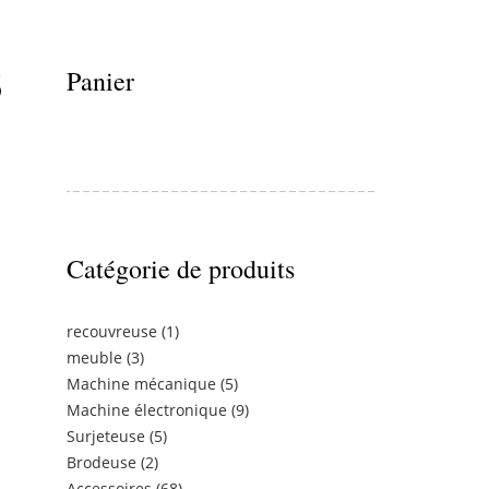
6
Panier
,5 cm
Catégorie de produits
recouvreuse
(1)
meuble
(3)
Machine mécanique
(5)
Machine électronique
(9)
Surjeteuse
(5)
Brodeuse
(2)
Accessoires
(68)