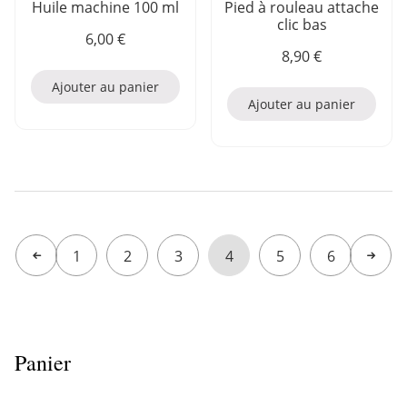
Huile machine 100 ml
Pied à rouleau attache
clic bas
6,00
€
8,90
€
Ajouter au panier
Ajouter au panier
1
2
3
4
5
6
Previous page
Next p
Panier